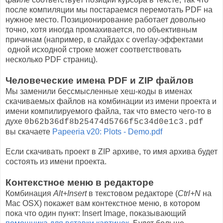
после компиляции мы постараемся перемотать PDF на
нужное место. Позиционирование работает довольно
точно, хотя иногда промахивается, по объективным
причинам (например, в слайдах с overlay-эффектами
одной исходной строке может соответствовать
несколько PDF страниц).
Человеческие имена PDF и ZIP файлов
Мы заменили бессмысленные хеш-коды в именах
скачиваемых файлов на комбинации из имени проекта и
имени компилируемого файла, так что вместо чего-то в
духе
0b62b36df8b25474d5766f5c34d0e1c3.pdf
вы скачаете
Papeeria v20: Plots - Demo.pdf
Если скачивать проект в ZIP архиве, то имя архива будет
состоять из имени проекта.
Контекстное меню в редакторе
Комбинация
Alt+Insert
в текстовом редакторе (
Ctrl+N
на
Mac OSX) покажет вам контекстное меню, в котором
пока что один пункт: Insert Image, показывающий